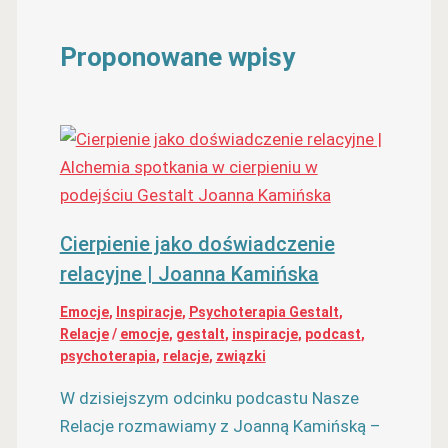
Proponowane wpisy
Cierpienie jako doświadczenie
relacyjne | Joanna Kamińska
Emocje
,
Inspiracje
,
Psychoterapia Gestalt
,
Relacje
/
emocje
,
gestalt
,
inspiracje
,
podcast
,
psychoterapia
,
relacje
,
związki
W dzisiejszym odcinku podcastu Nasze
Relacje rozmawiamy z Joanną Kamińską –