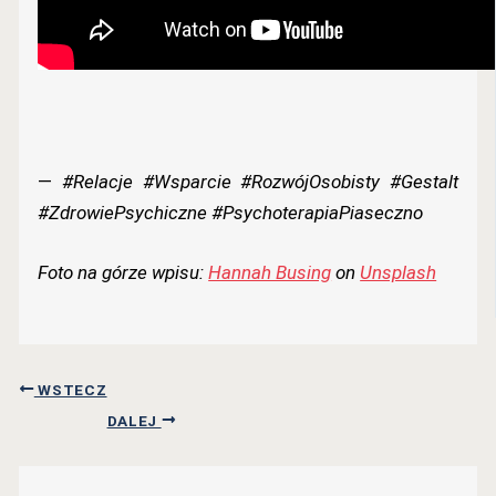
—
#Relacje #Wsparcie #RozwójOsobisty #Gestalt
#ZdrowiePsychiczne #PsychoterapiaPiaseczno
Foto na górze wpisu:
Hannah Busing
on
Unsplash
WSTECZ
DALEJ