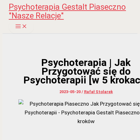
Psychoterapia Gestalt Piaseczno
Przejdź
"Nasze Relacje"
do
treści
Main
Menu
Psychoterapia | Jak
Przygotować się do
Psychoterapii [w 5 krokac
2023-05-20
/
Rafał Stolarek