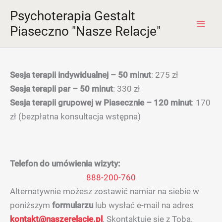
Przejdź
Psychoterapia Gestalt
do
Piaseczno "Nasze Relacje"
Mai
treści
Men
Sesja terapii indywidualnej – 50 minut
: 275 zł
Sesja terapii par – 50 minut
: 330 zł
Sesja terapii grupowej w Piasecznie
– 120 minut
: 170
zł (bezpłatna konsultacja wstępna)
Telefon do umówienia wizyty:
888-200-760
Alternatywnie możesz zostawić namiar na siebie w
poniższym
formularzu
lub wysłać e-mail na adres
kontakt@naszerelacje.pl
. Skontaktuję się z Tobą.