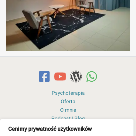
Psychoterapia
Oferta
O mnie
Podcast | Blog
Polityka prywatności
Cenimy prywatność użytkowników
Cennik