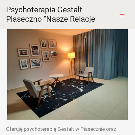
Przejdź
Psychoterapia Gestalt
do
Piaseczno "Nasze Relacje"
Mai
treści
Men
Oferuję psychoterapię Gestalt w Piasecznie oraz